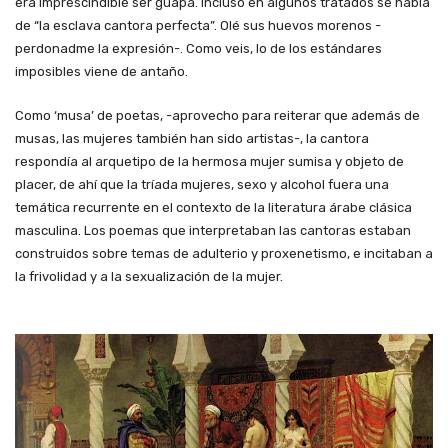
era imprescindible ser guapa. Incluso en algunos tratados se habla
de “
la esclava cantora perfecta
”. Olé sus huevos morenos -
perdonadme la expresión-. Como veis, lo de los estándares
imposibles viene de antaño.
Como ‘musa’
de poetas
, -aprovecho para reiterar que además de
musas, las mujeres también han sido artistas-, la cantora
respondía al arquetipo de la hermosa mujer sumisa y objeto de
placer, de ahí que la tríada mujeres, sexo y alcohol fuera
una
tem
á
tica
recurrente en el contexto de la literatura árabe clá
sica
masculina. Los poemas que interpretaban las cantoras estaban
construidos sobre temas de adulterio y proxenetismo, e incitaban a
la frivolidad y a la sexualización de la mujer.