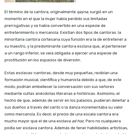
El término de la cantora, originalmente
qayna
, surgió en un
momento en el que la mujer había perdido sus limitadas
prerrogativas
y se había convertido en una especie de
entretenimiento o
mercanc
í
a.
Existían dos tipos de cantoras: la
minoritaria cantora
cortesana
cuya función era la de entretener a
su maestro, y la predominante cantora
esclava
que, al pertenecer
a un rango inferior, se veía obligada a ejercer una especie de
prostitución en los espacios
de diversi
ón.
Estas esclavas
-cantoras, desde muy pequeñas, recibían una
formación musical, científica y humanista debido a que, de este
modo, podrían embellecer la conversación con sus señores
mediante cultas an
é
cdotas literarias e hist
ó
ricas
. Asimismo, el
hecho de que, además de servir en los palacios, pudieran deleitar a
sus dueños a través del canto o la danza incrementaba su valor
como mercancía. Es decir, el precio de una escala cantora era
mucho mayor que el de una esclava
ad hoc
. Pero no cualquiera
podía ser esclava cantora. Además de tener habilidades artísticas,