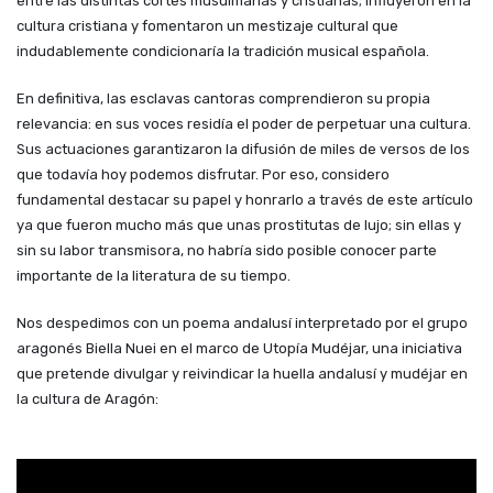
entre las distintas cortes musulmanas y cristianas; influyeron en la
cultura cristiana y fomentaron un mestizaje cultural que
indudablemente condicionaría la tradición musical española.
En definitiva, las esclavas cantoras comprendieron su propia
relevancia: en sus voces residía el poder de perpetuar una cultura.
Sus actuaciones garantizaron la difusió
n de
miles
de versos
de los
que todavía hoy podemos disfrutar. Por eso, considero
fundamental destacar su papel y honrarlo a través de este artículo
ya que fueron mucho más que unas prostitutas de lujo; sin ellas y
sin su labor transmisora, no habría sido posible conocer parte
importante de la literatura de su tiempo.
Nos despedimos con un poema andalusí interpretado por el grupo
aragon
é
s Biella Nuei en el marco de Utopía Mudéjar, una iniciativa
que pretende divulgar y reivindicar la huella andalusí
y mud
é
jar en
la cultura de Aragón: