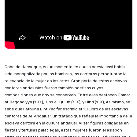
Cabe destacar que, en un momento en que la poesía casi había
sido monopolizada por los hombres, las cantoras perpetuaron la
relevancia de la mujer en las artes. Gran parte de estas esclavas
cantoras andalusí
es
fueron tambi
é
n poetisas
cuyas
composiciones aún hoy se conservan. Entre ellas destacan Qamar
al-Bagdadiyya (s. IX),
Uns al-Qul
üb (s. X), y Hind (s. X), Asimismo, se
sabe
que Fath
üna B
int Yac
far escribió
el
“El Libro de las esclavas-
cantoras de Al-Andalus”, un tratado que refleja la importancia de la
esclava cantora en la cultura andalusí. Al ser figuras obligadas en
fiestas y tertulias palaciegas, estas mujeres fueron el eslabón