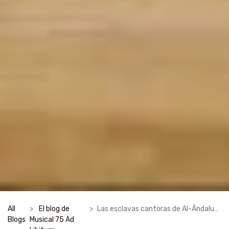
All
El blog de
Las esclavas cantoras de Al-Ándalus: mucho más que unas prostitutas de lujo.
Blogs
Musical 75 Ad