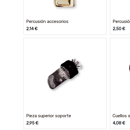
Percusión accesorios
Percusió
2,14
€
2,50
€
Pieza superior soporte
Cuellos 
2,95
€
4,08
€