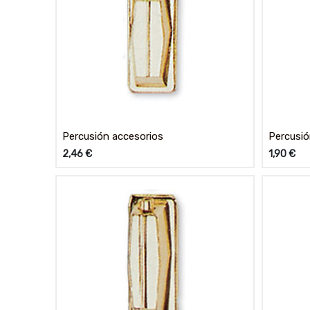
Percusión accesorios
Percusió
2,46
€
1,90
€