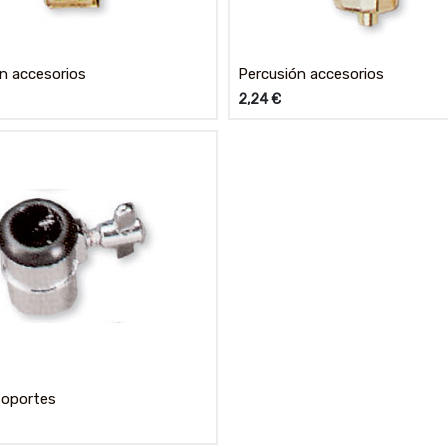
n accesorios
Percusión accesorios
2,24
€
soportes