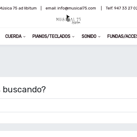
Música 75 ad libitum
|
email: info@musical75.com
|
Telf. 947 33 27 0
CUERDA
PIANOS/TECLADOS
SONIDO
FUNDAS/ACCE
s buscando?