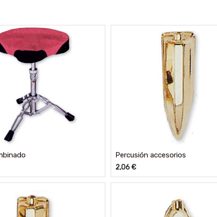
mbinado
Percusión accesorios
2,06
€