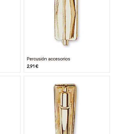
Percusión accesorios
2,91
€