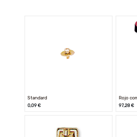
Standard
Rojo co
0,09
€
97,28
€