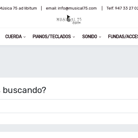
Música 75 ad libitum
|
email: info@musical75.com
|
Telf. 947 33 27 0
CUERDA
PIANOS/TECLADOS
SONIDO
FUNDAS/ACCE
s buscando?