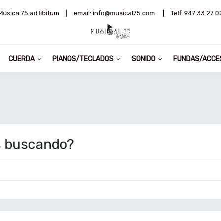
Música 75 ad libitum
|
email: info@musical75.com
|
Telf. 947 33 27 0
CUERDA
PIANOS/TECLADOS
SONIDO
FUNDAS/ACCE
s buscando?