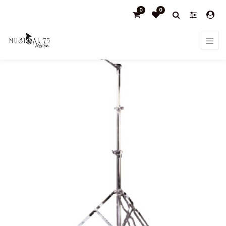
0
0
Products
PIES PARA PLATOS "JINBAO" Pies rectos; con
reforzado doble 1103B