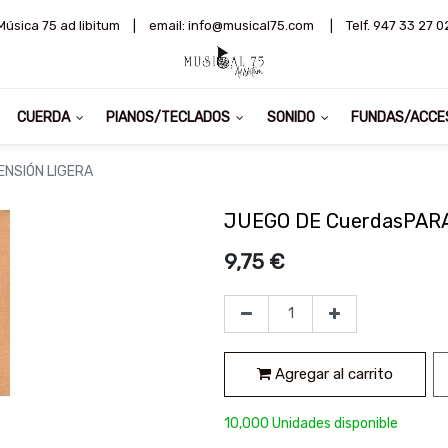
Música 75 ad libitum
|
email: info@musical75.com
|
Telf. 947 33 27 0
CUERDA
PIANOS/TECLADOS
SONIDO
FUNDAS/ACCE
ENSIÓN LIGERA
JUEGO DE CuerdasPAR
9,75
€
Agregar al carrito
10,000 Unidades disponible