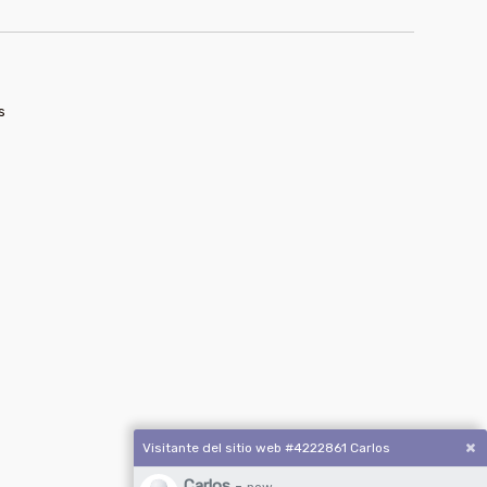
s
Visitante del sitio web #4222861 Carlos
Carlos
-