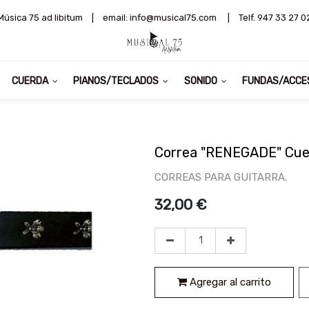
Música 75 ad libitum
|
email: info@musical75.com
|
Telf. 947 33 27 0
CUERDA
PIANOS/TECLADOS
SONIDO
FUNDAS/ACCE
Correa "RENEGADE" Cue
CORREAS PARA GUITARRA.
32,00
€
Agregar al carrito