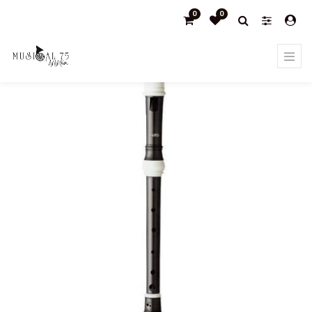
0
0
Products
FLAUTA AULOS SOPRANO EN FA DIGITACIÓN BARROCA
509B