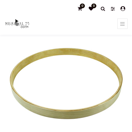
0
0
Products
Redoblante magest/haya