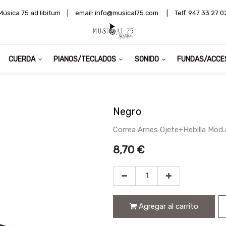
Música 75 ad libitum
|
email: info@musical75.com
|
Telf. 947 33 27 0
CUERDA
PIANOS/TECLADOS
SONIDO
FUNDAS/ACCE
Negro
Correa Arnes Ojete+Hebilla Mod
8,70
€
Agregar al carrito