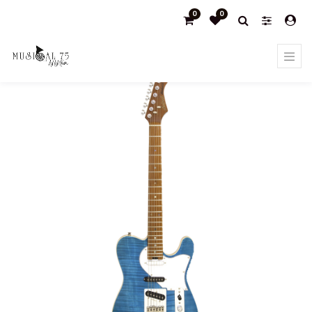
0
0
Products
GUITARRA ELÉCTRICA ARIA 615-MK2 NASHVILLE AZUL
TRANSLÚCIDO 615TQBL