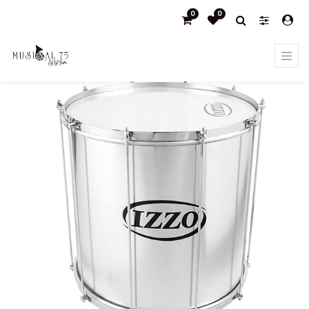
0
0
Products
Surdos