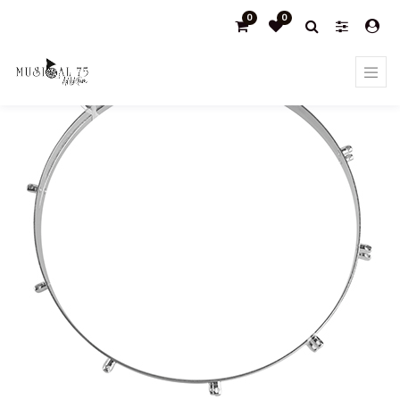
0
0
Products
Surdo