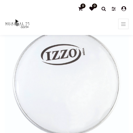
0
0
Products
Tamborims