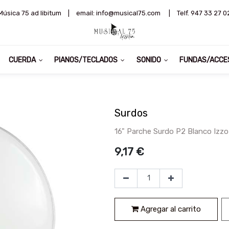
Música 75 ad libitum
|
email: info@musical75.com
|
Telf. 947 33 27 0
CUERDA
PIANOS/TECLADOS
SONIDO
FUNDAS/ACCE
Surdos
16" Parche Surdo P2 Blanco Izzo 
9,17
€
Agregar al carrito