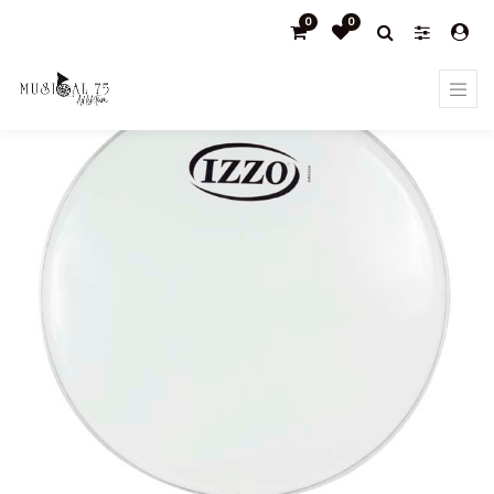
0
0
Products
Surdos