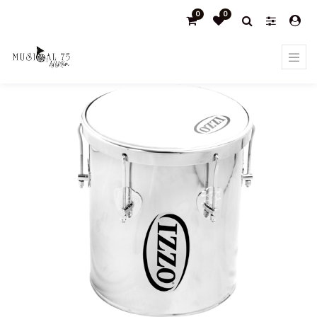
0
0
Products
Repeniques