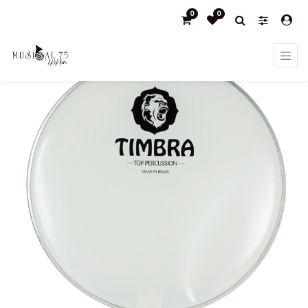
0
0
Products
Surdos