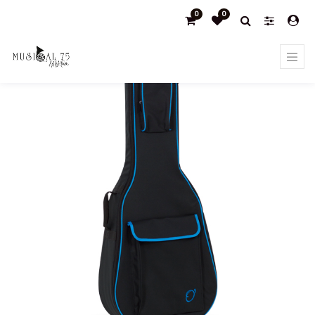
0
0
Products
Cadete o 3/4 fundas