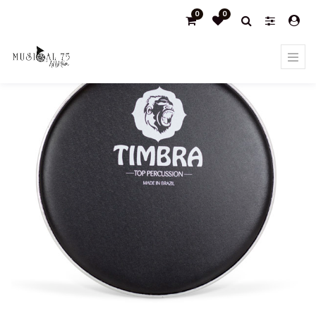
0
0
Products
Repeniques