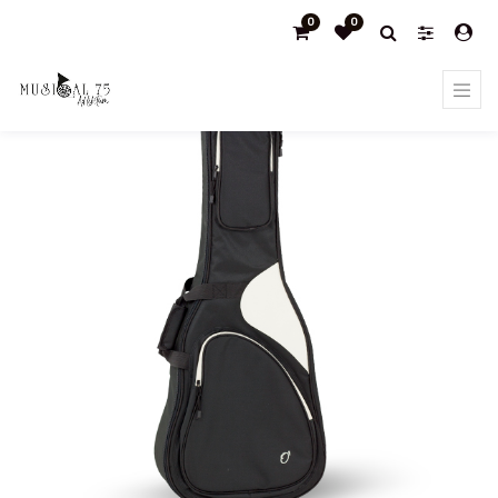
0
0
Products
Acustica/western fundas