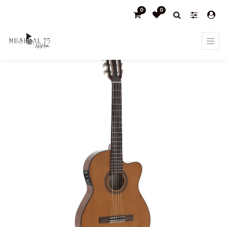
0
0
Products
GUITARRA ADMIRA MÁLAGA ELECTRIFICADA CUTAWAY
CUERPO ESTRECHO FISHMAN CONSERVATORIO