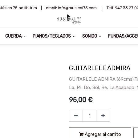
Música 75 ad libitum
|
email: info@musical75.com
|
Telf. 947 33 27 0
CUERDA
PIANOS/TECLADOS
SONIDO
FUNDAS/ACCE
GUITARLELE ADMIRA
GUITARLELE ADMIRA (69cms).Tapa
La, Mi, Do, Sol, Re, La.Acabado: 
95,00
€
Agregar al carrito