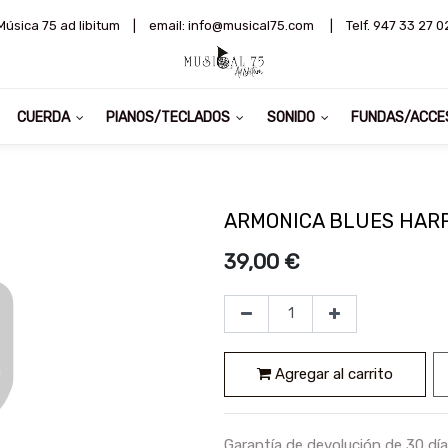
Música 75 ad libitum
|
email: info@musical75.com
|
Telf. 947 33 27 0
CUERDA
PIANOS/TECLADOS
SONIDO
FUNDAS/ACCE
ARMONICA BLUES HARP
39,00
€
Agregar al carrito
Garantía de devolución de 30 dí