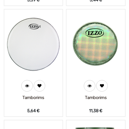
5,39
€
5,44
€
Tamborims
Tamborims
5,64
€
11,38
€