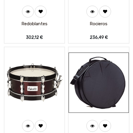
Redoblantes
Rocieros
302,12
€
236,49
€