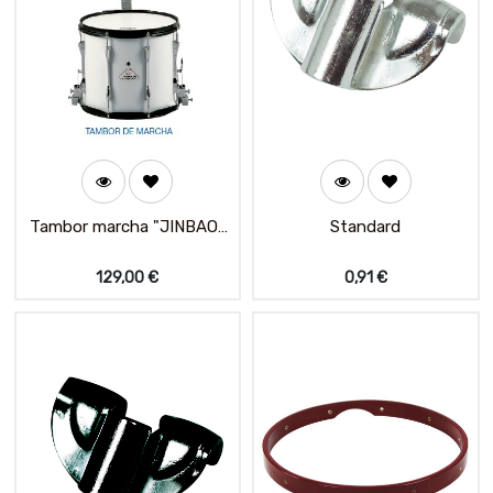
Tambor marcha "JINBAO"
Standard
10514A
129,00
€
0,91
€