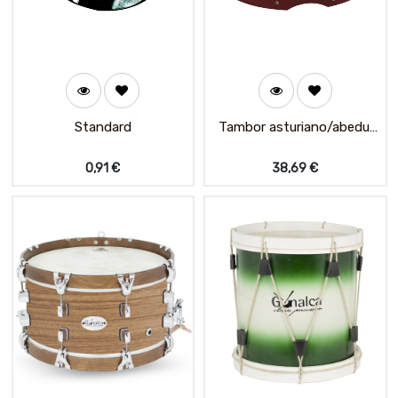
Standard
Tambor asturiano/abedul
rojo
0,91
€
38,69
€